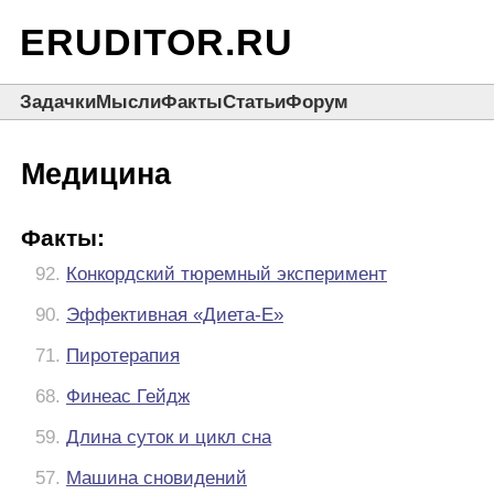
ERUDITOR.RU
Задачки
Мысли
Факты
Статьи
Форум
Медицина
Факты:
92.
Конкордский тюремный эксперимент
90.
Эффективная «Диета-Е»
71.
Пиротерапия
68.
Финеас Гейдж
59.
Длина суток и цикл сна
57.
Машина сновидений