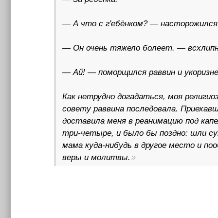
— А что с г'ебёнком? — насторожился
— Он очень тяжело болеет. — всхлипн
— Ай! — поморщился раввин и укоризне
Как нетрудно догадаться, моя религио
совету раввина последовала. Приехавш
доставила меня в реанимацию под кап
три-четыре, и было бы поздно: шли су
мама куда-нибудь в другое место и по
веры и молитвы.