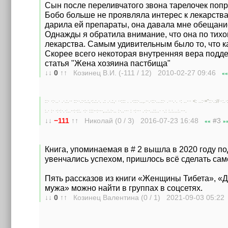
Сын после переливчатого звона тарелочек попр
Бобо больше не проявляла интерес к лекарствам
дарила ей препараты, она давала мне обещание 
Однажды я обратила внимание, что она по тихон
лекарства. Самым удивительным было то, что к
Скорее всего некоторая внутренняя вера поддер
статья "Жена хозяина пастбища"
↓↓
0
↑↑
Козинец В.И. (-111 / 12) 2010-02-27
09:46
««
::· ·:·..· .·.:.·· ::··.:·:.:,·:.:.·. .: .·.:,· ··::: . .·:::·..,.··.·::·...::· .···.·. ·: ..··· <: ..:·="::·.://··:.·
:.· :· ·:·:·.·:..··:·::. ·:· :::··:···,..:.:·.. :·..··· : ·:··· .·:··..::..· ·.: :.:...:.···.
↓↓
−111
↑↑
Николай (0 / 3) 2016-07-23
16:48
#3
««
»
Книга, упоминаемая в # 2 вышла в 2020 году п
увенчались успехом, пришлось всё сделать сам
Пять рассказов из книги «Женщины Тибета», «Д
мужа» можно найти в группах в соцсетях.
↓↓
0
↑↑
Козинец Валентина (0 / 1) 2021-09-03
05:22