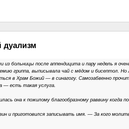
й дуализм
и из больницы после аппендицита и пару недель я оче
демию гриппа, выписывала чай с мёдом и бисептол. Но
ься в Храм Божий — в синагогу. Самозабвенно прочит
а — есть такая услуга.
ась она к пожилому благообразному раввину когда по
вин и приготовился записывать имя. — За кого молит