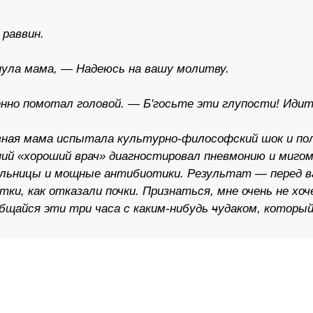
 раввин.
ула мама, — Надеюсь на вашу молитву.
нно помотал головой. — Б'госьте эти глупости! Идите 
зная мама испытала культурно-философский шок и пол
ий «хороший врач» диагностировал пневмонию и мигом
ельницы и мощные антибиотики. Результат — перед ва
тки, как отказали почки. Признаться, мне очень не хо
общайся эти три часа с каким-нибудь
ч
удаком, который