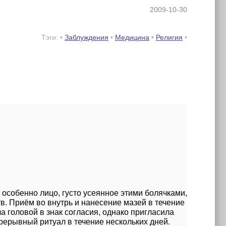
2009-10-30
Тэги: •
Заблуждения
•
Медицина
•
Религия
•
особенно лицо, густо усеянное этими болячками,
в. Приём во внутрь и нанесение мазей в течение
ла головой в знак согласия, однако пригласила
рерывный ритуал в течение нескольких дней.