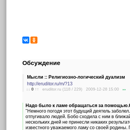
Обсуждение
Мысли :: Религиозно-логический дуализм
http://eruditor.ru/m/?13
↓↓
0
↑↑
eruditor.ru (118 / 229) 2009-12-28
15:00
»»
Надо было к ламе обращаться за помощью.6-
"Немного погодя этот будущий деятель заболел
отпугивало людей. Бобо сходила с ним в ближа
нескольких дней не принесли никаких результато
известного уважаемого ламу со своей родины. 