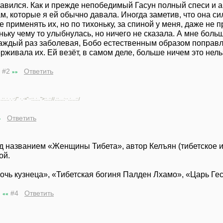
авился. Как и прежде непобедимый Гасун полный спеси и а
, которые я ей обычно давала. Иногда заметив, что она си
применять их, но по тихоньку, за спиной у меня, даже не 
ьку чему то улыбнулась, но ничего не сказала. А мне больш
аждый раз заболевая, Бобо естественным образом поправля
живала их. Ей везёт, в самом деле, больше ничем это нель
#2
Ответить
»»
:.::.:.·.·:/" ·.·="··::.:..">::.:://.::...:··.:...::/
Ответить
»
од названием «Женщины Тибета», автор Келъян (тибетское и
ой.
очь кузнеца», «Тибетская богиня Палден Лхамо», «Царь Ге
#4
Ответить
««