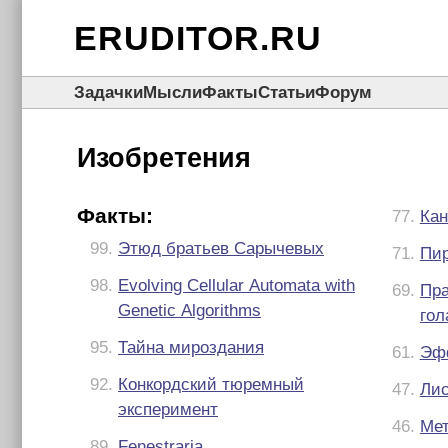
ERUDITOR.RU
Задачки
Мысли
Факты
Статьи
Форум
Изобретения
Факты:
77.
Кан
99.
Этюд братьев Сарычевых
71.
Пир
98.
Evolving Cellular Automata with
69.
Пра
Genetic Algorithms
гол
95.
Тайна мироздания
61.
Эф
92.
Конкордский тюремный
47.
Лис
эксперимент
46.
Мет
89.
Fenestraria