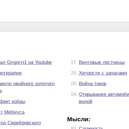
ал Grigoryi1 на Youtube
27.
Винтовые лестницы
отерапия
26.
Хитрости с запахами
вило двойного золотого
05.
Война токов
а
04.
Открывание автомоби
фект кобры
водой
т Мёбиуса
Мысли:
од Серебровского
83.
Сложность