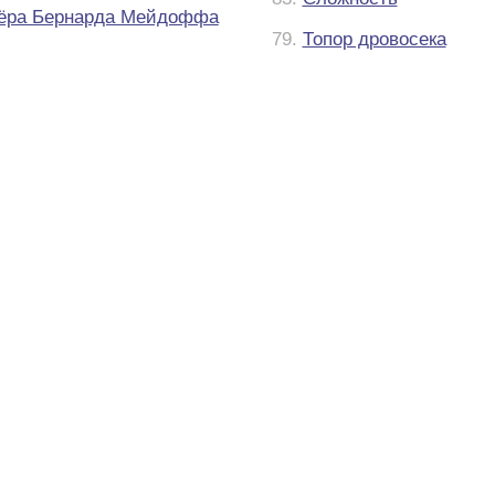
ёра Бернарда Мейдоффа
79.
Топор дровосека