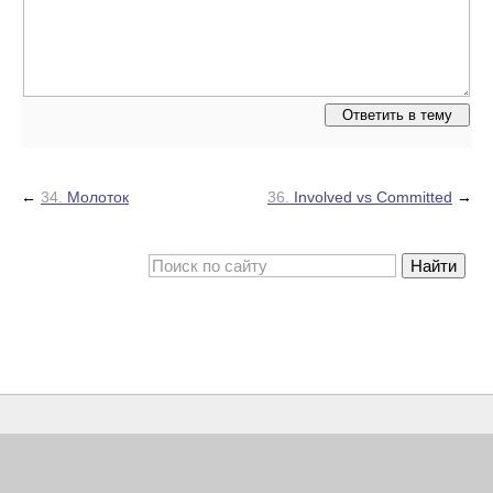
←
34.
Молоток
36.
Involved vs Committed
→
©
2006-2026
Авторы
info@eruditor.ru