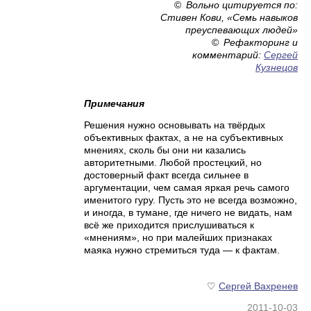
©
Вольно цитируется по:
Стивен Кови, «Семь навыков
преуспевающих людей»
©
Рефакторинг и
комментарий:
Сергей
Кузнецов
Примечания
Решения нужно основывать на твёрдых
объективных фактах, а не на субъективных
мнениях, сколь бы они ни казались
авторитетными. Любой простецкий, но
достоверный факт всегда сильнее в
аргументации, чем самая яркая речь самого
именитого гуру. Пусть это не всегда возможно,
и иногда, в тумане, где ничего не видать, нам
всё же приходится прислушиваться к
«мнениям», но при малейших признаках
маяка нужно стремиться туда — к фактам.
♡
Сергей Вахренев
2011-10-03