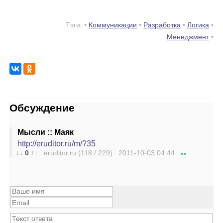
Тэги: •
Коммуникации
•
Разработка
•
Логика
•
Менеджмент
•
Обсуждение
Мысли :: Маяк
http://eruditor.ru/m/?35
↓↓
0
↑↑
eruditor.ru (118 / 229) 2011-10-03
04:44
»»