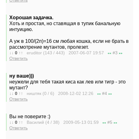
Ответить
Хорошая задачка.
Хоть и простая, но ставящая в тупик банальную
интуицию.
А уж в 100/(2п)=16 см любая кошка, если не брать в
рассмотрение мутантов, пролезет.
↓↓
0
↑↑
eruditor (143 / 443) 2007-06-07
19:57
#3
««
»»
Ответить
ну ваше)))
неужели для тебя такая киса как лев или тигр - это
мутант?
↓↓
0
↑↑
ништяк (0 / 6) 2008-12-02
12:26
#4
««
»»
Ответить
Вы не поверите :)
↓↓
0
↑↑
Василий (4 / 38) 2009-05-13
01:59
#5
««
»»
Ответить