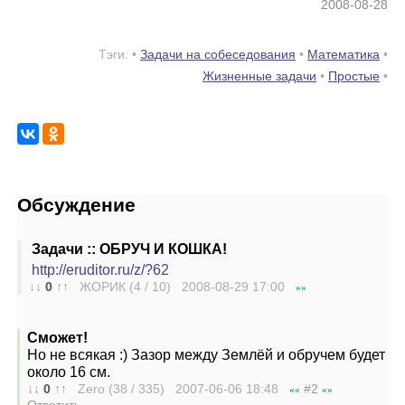
2008-08-28
Тэги: •
Задачи на собеседования
•
Математика
•
Жизненные задачи
•
Простые
•
Обсуждение
Задачи :: ОБРУЧ И КОШКА!
http://eruditor.ru/z/?62
↓↓
0
↑↑
ЖОРИК (4 / 10) 2008-08-29
17:00
»»
Сможет!
Но не всякая :) Зазор между Землёй и обручем будет
около 16 см.
↓↓
0
↑↑
Zero (38 / 335) 2007-06-06
18:48
#2
««
»»