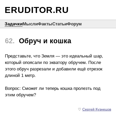
ERUDITOR.RU
Задачки
Мысли
Факты
Статьи
Форум
62.
Обруч и кошка
Представьте, что Земля — это идеальный шар,
который опоясали по экватору обручем. После
этого обруч разрезали и добавили ещё отрезок
длиной 1 метр.
Вопрос: Сможет ли теперь кошка пролезть под
этим обручем?
♡
Сергей Кузнецов