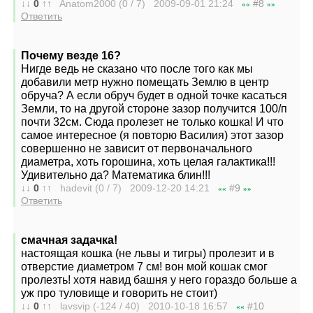
↓↓
0
↑↑
Anatom2000 (0 / 7) 2009-09-01
21:24
#8
««
»»
Ответить
Почему везде 16?
Нигде ведь не сказано что после того как мы
добавили метр нужно помещать Землю в центр
обруча? А если обруч будет в одной точке касаться
Земли, то на другой стороне зазор получится 100/п
почти 32см. Сюда пролезет не только кошка! И что
самое интересное (я повторю Василия) этот зазор
совершенно не зависит от первоначального
диаметра, хоть горошина, хоть целая галактика!!!
Удивительно да? Математика блин!!!
↓↓
0
↑↑
hadevit (0 / 7) 2009-12-20
14:21
#9
««
»»
Ответить
смачная задачка!
настоящая кошка (не львы и тигры) пролезит и в
отверстие диаметром 7 см! вон мой кошак смог
пролезть! хотя навид башня у него гораздо больше а
уж про туловище и говорить не стоит)
↓↓
0
↑↑
lavsvip (-124 / 40) 2010-10-18
16:57
#10
««