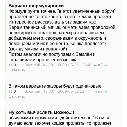
Вариант формулировки
Формулируйте точнее. "в этот увеличенный обруч"
пролезет не то что кошка, в него Земля пролезет!
Интереснее рассказывать эту задачу так:
Берём теннисный мячик, обматываем проволокой
впритирку по экватору, затем разворачиваем,
добавляем метр, сворачиваем в окружность и
помещаем мячик в её центр. Кошка пролезет?
(между мячом и проволкой)
Потом аналогично поступаем с Землёй и
спрашиваем пролезет ли мышка.
↓↓
0
↑↑
Василий (4 / 38) 2009-05-31
12:44
#6
««
»»
Ответить
В таком варианте зазоры будут одинаковые
↓↓
0
↑↑
Василий (4 / 38) 2009-05-31
12:47
#7
««
»»
Ответить
Ну хоть вычислить можно..:)
обычными формулами...действительно 16 см, и
думаю если захочет кошка пролезть, то пролезет