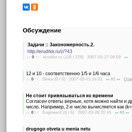
Обсуждение
Задачи :: Закономерность.2.
http://eruditor.ru/z/?43
↓↓
0
↑↑
eruditor.ru (118 / 229) 2007-01-27
00:59
»»
12 и 10 - соответственно 1/5 и 1/6 часа
↓↓
0
↑↑
Dinka (0 / 5) 2007-03-01
16:01
#2
Отв
««
»»
Не стоит привязываться ко времени
Согласен ответы верные, хотя можно найти и дру
число. Например, 2-е число вычисляется как (k=2,
↓↓
0
↑↑
EngineerX (0 / 6) 2007-03-26
20:45
#3
««
»»
drugogo otveta u menia netu