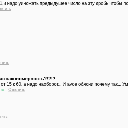
1,и надо уиножать предыдушее число на эту дробь чтобы 
ветить
етить
 вас закономерность?!?!?
т 15 к 60, а надо наоборот... И avoe обясни почему так... Ум
1
Ответить
»»
тить