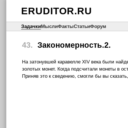
ERUDITOR.RU
Задачки
Мысли
Факты
Статьи
Форум
43.
Закономерность.2.
Hа затонувшей каравелле XIV века были найде
золотых монет. Когда подсчитали монеты в ос
Приняв это к сведению, смогли бы вы сказать