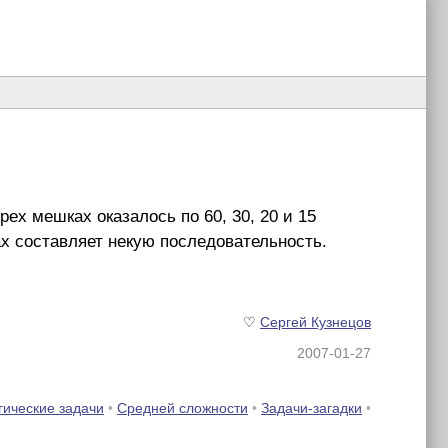
х мешках оказалось по 60, 30, 20 и 15
ах составляет некую последовательность.
♡
Сергей Кузнецов
2007-01-27
гические задачи
•
Средней сложности
•
Задачи-загадки
•