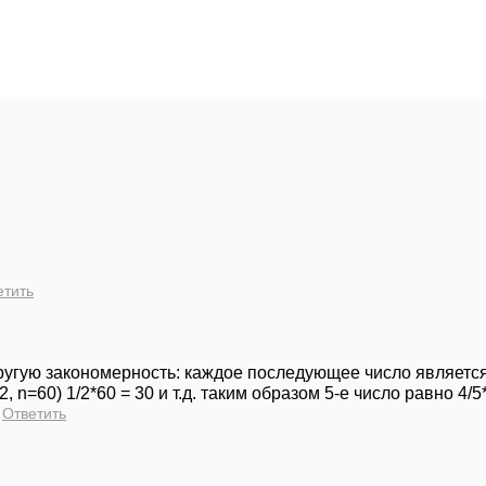
етить
гую закономерность: каждое последующее число является (k-
 n=60) 1/2*60 = 30 и т.д. таким образом 5-е число равно 4/5*
Ответить