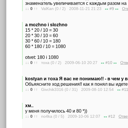
знаменатель увеличивается с каждым разом на 
↓↓
0
↑↑
ValKan (0 / 2) 2008-11-21
21:23
#9
От
««
»»
a mozhno i slozhno
15 * 20 / 10 = 30
20 * 30 / 10 = 60
30 * 60 / 10 = 180
60 * 180 / 10 = 1080
otvet: 180 i 1080
↓↓
0
↑↑
тоха (0 / 2) 2009-06-10
20:27
#10
Отв
««
»»
kostyan и тоха Я вас не понимаю!! - в чем у
Объяясните ход решения!! как я понял вы идете о
↓↓
0
↑↑
Givchik3316 (0 / 31) 2009-08-10
12:54
#1
««
хм..
у меня получилось 40 и 80 *))
↓↓
0
↑↑
no4ka (0 / 5) 2009-10-06
12:07
#12
Отве
««