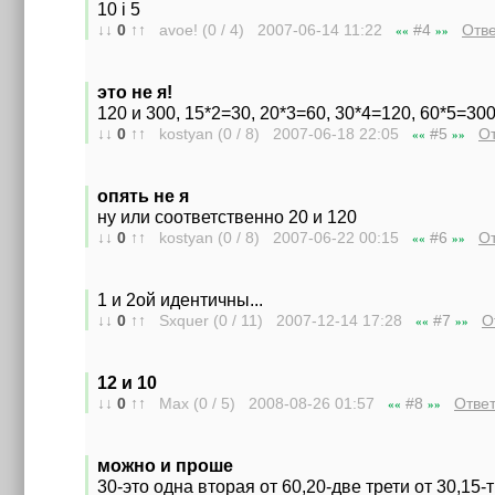
10 i 5
↓↓
0
↑↑
avoe! (0 / 4) 2007-06-14
11:22
#4
Отве
««
»»
это не я!
120 и 300, 15*2=30, 20*3=60, 30*4=120, 60*5=30
↓↓
0
↑↑
kostyan (0 / 8) 2007-06-18
22:05
#5
От
««
»»
опять не я
ну или соответственно 20 и 120
↓↓
0
↑↑
kostyan (0 / 8) 2007-06-22
00:15
#6
От
««
»»
1 и 2ой идентичны...
↓↓
0
↑↑
Sxquer (0 / 11) 2007-12-14
17:28
#7
О
««
»»
12 и 10
↓↓
0
↑↑
Max (0 / 5) 2008-08-26
01:57
#8
Ответ
««
»»
можно и проше
30-это одна вторая от 60,20-две трети от 30,15