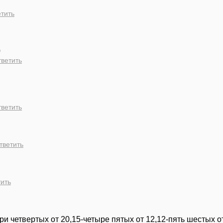
тить
0
ветить
ветить
тветить
ить
-три четвертых от 20,15-четыре пятых от 12,12-пять шестых о