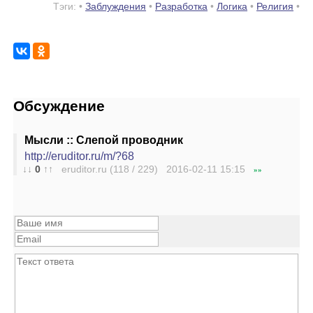
Тэги: •
Заблуждения
•
Разработка
•
Логика
•
Религия
•
Обсуждение
Мысли :: Слепой проводник
http://eruditor.ru/m/?68
↓↓
0
↑↑
eruditor.ru (118 / 229) 2016-02-11
15:15
»»