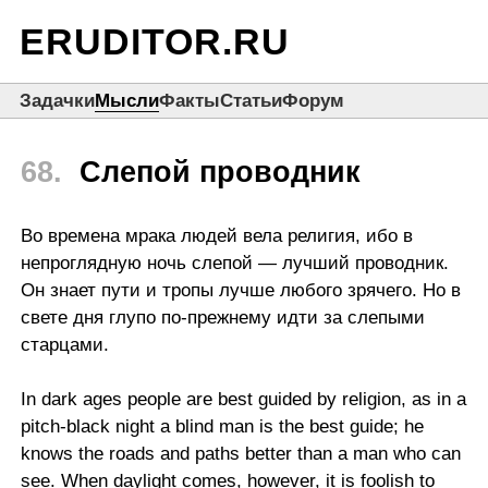
ERUDITOR.RU
Задачки
Мысли
Факты
Статьи
Форум
68.
Слепой проводник
Во времена мрака людей вела религия, ибо в
непроглядную ночь слепой — лучший проводник.
Он знает пути и тропы лучше любого зрячего. Но в
свете дня глупо по-прежнему идти за слепыми
старцами.
In dark ages people are best guided by religion, as in a
pitch-black night a blind man is the best guide; he
knows the roads and paths better than a man who can
see. When daylight comes, however, it is foolish to