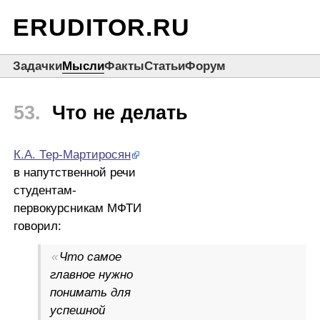
ERUDITOR.RU
Задачки
Мысли
Факты
Статьи
Форум
53.
Что не делать
К.А. Тер-Мартиросян
в напутственной речи
студентам-
первокурсникам МФТИ
говорил:
Что самое
главное нужно
понимать для
успешной