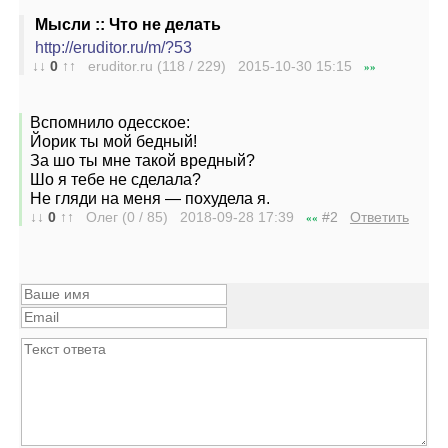
Мысли :: Что не делать
http://eruditor.ru/m/?53
↓↓
0
↑↑
eruditor.ru (118 / 229) 2015-10-30
15:15
»»
Вспомнило одесское:
Йорик ты мой бедный!
За шо ты мне такой вредный?
Шо я тебе не сделала?
Не гляди на меня — похудела я.
↓↓
0
↑↑
Олег (0 / 85) 2018-09-28
17:39
#2
Ответить
««