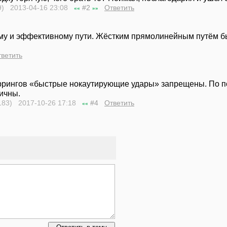
9) 2013-04-16
23:08
#2
Ответить
««
»»
кому и эффективному пути. Жёстким прямолинейным путём б
ветить
аррингов «быстрые нокаутирующие удары» запрещены. По п
ичны.
183) 2017-10-26
17:18
#4
Ответить
««