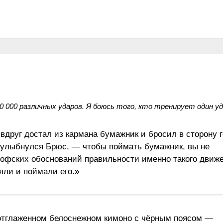
 000 различных ударов. Я боюсь того, кто тренирует один уда
друг достал из кармана бумажник и бросил в сторону г
— улыбнулся Брюс, — чтобы поймать бумажник, вы не
софских обоснований правильности именно такого движ
яли и поймали его.»
 отглаженном белоснежном кимоно с чёрным поясом —