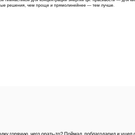
ые решения, чем проще и прямолинейнее — тем лучше.
родку горячую, чего орать-то? Поймал, поблагодарил и ушел 