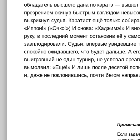
обладатель высшего дана по каратэ — вышел 
презрением окинув быстрым взглядом невысоко
выкрикнул судья. Каратист ещё только собира
«Иппон!» («Очко!») И снова: «Хаджимэ!» И вно
руку, в последний момент остановив её у само
зааплодировали. Судьи, впервые увидевшие 
спокойно ожидавшего, что будет дальше. А ег
выигравший не один турнир, не успевал среаг
вымолвил: «Ещё!» И лишь после десятой попыт
и, даже не поклонившись, почти бегом направи
Примечан
Если задач
дыхательно