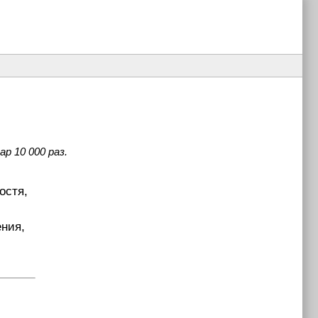
р 10 000 раз.
остя,
ения,