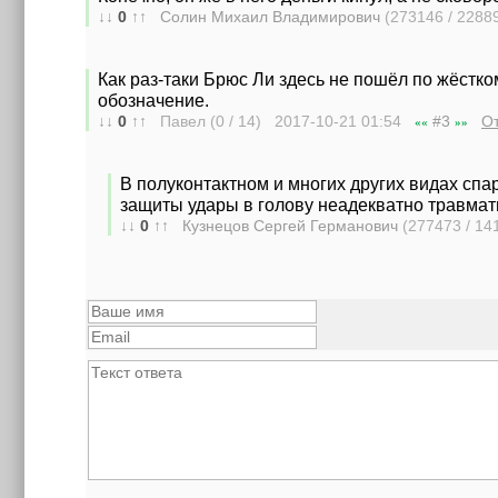
↓↓
0
↑↑
Солин Михаил Владимирович
(273146 / 2288
Как раз-таки Брюс Ли здесь не пошёл по жёст
обозначение.
↓↓
0
↑↑
Павел (0 / 14) 2017-10-21
01:54
#3
От
««
»»
В полуконтактном и многих других видах сп
защиты удары в голову неадекватно травмат
↓↓
0
↑↑
Кузнецов Сергей Германович
(277473 / 14