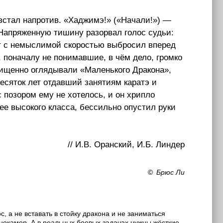
встал напротив. «Хаджимэ!» («Начали!») —
 Напряженную тишину разорвал голос судьи:
тот с немыслимой скоростью выбросил вперед
, поначалу не понимавшие, в чём дело, громко
ищенно оглядывали «Маленького Дракона»,
есяток лет отдавший занятиям каратэ и
 позором ему не хотелось, и он хрипло
ее высокого класса, бессильно опустил руки
// И.В. Оранский, И.Б. Линдер
©
Брюс Ли
с, а не вставать в стойку дракона и не заниматься
нокамер. А в реальных боевых задачах нужны жёсткие