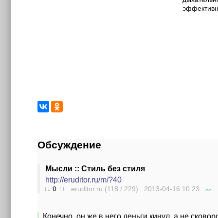
эффективн
Обсуждение
Мысли :: Стиль без стиля
http://eruditor.ru/m/?40
↓↓
0
↑↑
eruditor.ru (118 / 229) 2013-04-16
10:23
»»
Конечно, он же в него деньги кинул, а не сково