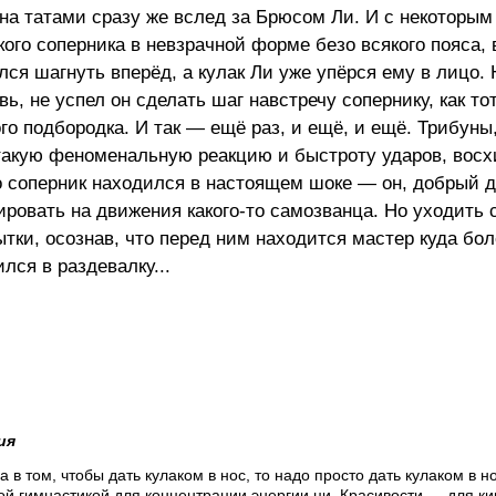
на татами сразу же вслед за Брюсом Ли. И с некоторым
го соперника в невзрачной форме безо всякого пояса, 
лся шагнуть вперёд, а кулак Ли уже упёрся ему в лицо.
вь, не успел он сделать шаг навстречу сопернику, как 
го подбородка. И так — ещё раз, и ещё, и ещё. Трибуны
такую феноменальную реакцию и быстроту ударов, восх
о соперник находился в настоящем шоке — он, добрый д
ировать на движения какого-то самозванца. Но уходить с
ки, осознав, что перед ним находится мастер куда бол
лся в раздевалку...
ия
а в том, чтобы дать кулаком в нос, то надо просто дать кулаком в но
й гимнастикой для концентрации энергии ци. Красивости — для ки