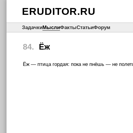
ERUDITOR.RU
Задачки
Мысли
Факты
Статьи
Форум
84.
Ёж
Ёж — птица гордая: пока не пнёшь — не полет