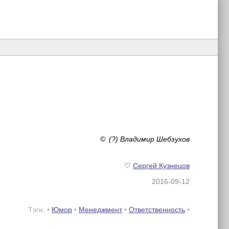
©
(?) Владимир Шебзухов
♡
Сергей Кузнецов
2016-09-12
Тэги: •
Юмор
•
Менеджмент
•
Ответственность
•