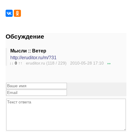
Обсуждение
Мысли :: Ветер
http://eruditor.ru/m/?31
↓↓
0
↑↑
eruditor.ru (118 / 229) 2010-05-28
17:10
»»