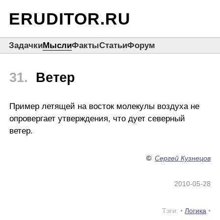
ERUDITOR.RU
Задачки
Мысли
Факты
Статьи
Форум
31.
Ветер
Пример летящей на восток молекулы воздуха не
опровергает утверждения, что дует северный
ветер.
©
Сергей Кузнецов
2010-05-28
Тэги: •
Логика
•