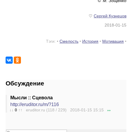
©
М. Зощенко
♡
Сергей Кузнецов
2018-01-15
Тэги: •
Смелость
•
История
•
Мотивация
•
Обсуждение
Мысли :: Сцевола
http://eruditor.ru/m/?116
↓↓
0
↑↑
eruditor.ru (118 / 229) 2018-01-15
15:15
»»