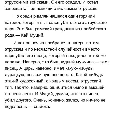
этрусскими войсками. Он его осадил. И хотел
завоевать. При помощи этих самых этрусков.
Но среди римлян нашелся один горячий
патриот, который вызвался убить этого этрусского
царя. Это был римский гражданин из плебейского
рода — Кай Муций.
И вот он ночью пробрался в лагерь к этим
этрускам и по несчастной случайности вместо
царя убил его писца, который находился в той же
палатке. Наверно, это был видный мужчина — этот
писец. А царь, наверно, имел какую-нибудь
дурацкую, невзрачную внешность. Какой-нибудь
этакий худосочный, с кривым носом, этрусский
тип. Так что, наверно, ошибиться было в высшей
степени легко. И Муций, думая, что это писец,
убил другого. Очень, конечно, жалко, но ничего не
поделаешь — ошибка.