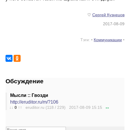
♡
Сергей Кузнецов
2017-08-09
Тэги: •
Коммуникации
•
Обсуждение
Мысли :: Гвозди
http://eruditor.ru/m/?106
↓↓
0
↑↑
eruditor.ru (118 / 229) 2017-08-09
15:15
»»