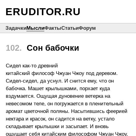
ERUDITOR.RU
Задачки
Мысли
Факты
Статьи
Форум
102.
Сон бабочки
Сидел как-то древний
китайский философ Чжуан Чжоу под деревом.
Сидел-сидел, да уснул. И снится ему, что он
бабочка. Машет крылышками, порхает куда
вздумается. Ощущая дуновение ветерка на
невесомом теле, он погружается в пленительный
аромат цветочной поляны. Насытившись феерией
нектара и красок, он садится на ветку, устало
складывает крылышки и засыпает. И вновь
ощущает себя китайским философом Чжуан Чжоу.