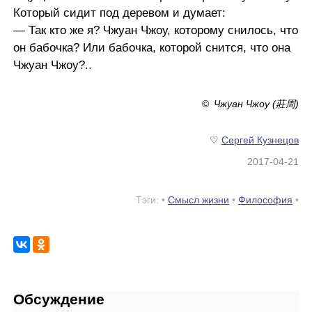
Который сидит под деревом и думает:
— Так кто же я? Чжуан Чжоу, которому снилось, что
он бабочка? Или бабочка, которой снится, что она
Чжуан Чжоу?..
©
Чжуан Чжоу (莊周)
♡
Сергей Кузнецов
2017-04-21
Тэги: •
Смысл жизни
•
Философия
•
Обсуждение