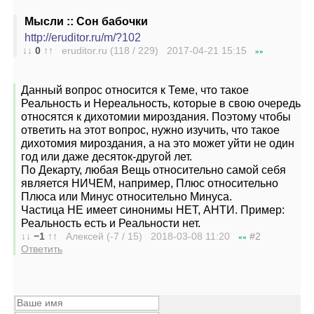
Мысли :: Сон бабочки
http://eruditor.ru/m/?102
↓↓
0
↑↑
eruditor.ru (118 / 229) 2017-04-21
15:15
»»
Данный вопрос относится к Теме, что такое
Реальность и Нереальность, которые в свою очередь
относятся к дихотомии мироздания. Поэтому чтобы
ответить на этот вопрос, нужно изучить, что такое
дихотомия мироздания, а на это может уйти не один
год или даже десяток-другой лет.
По Декарту, любая Вещь относительно самой себя
является НИЧЕМ, например, Плюс относительно
Плюса или Минус относительно Минуса.
Частица НЕ имеет синонимы НЕТ, АНТИ. Пример:
Реальность есть и Реальности нет.
↓↓
−1
↑↑
Алексей (-7 / 15) 2018-03-08
11:20
#2
««
Ответить