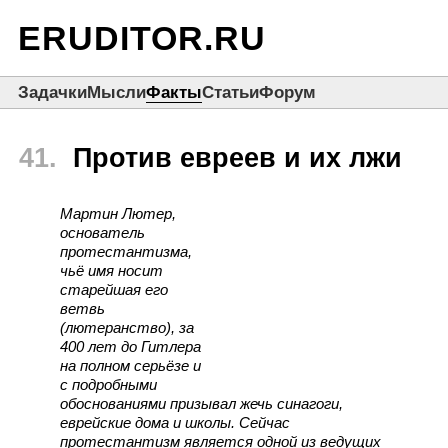
ERUDITOR.RU
Задачки
Мысли
Факты
Статьи
Форум
41.
Против евреев и их лжи
Мартин Лютер,
основатель
протестантизма,
чьё имя носит
старейшая его
ветвь
(лютеранство), за
400 лет до Гитлера
на полном серьёзе и
с подробными
обоснованиями призывал жечь синагоги,
еврейские дома и школы. Сейчас
протестантизм является одной из ведущих