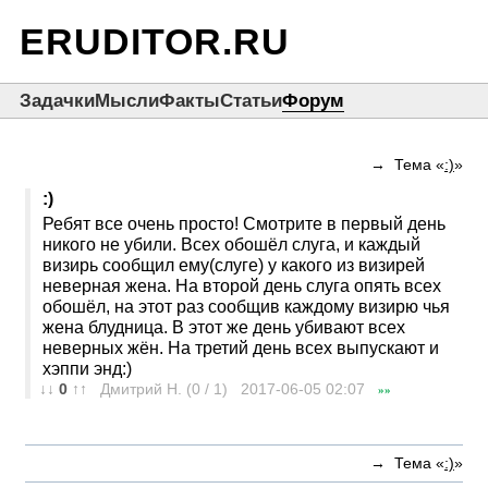
ERUDITOR.RU
Задачки
Мысли
Факты
Статьи
Форум
→ Тема «
:)
»
:)
Ребят все очень просто! Смотрите в первый день
никого не убили. Всех обошёл слуга, и каждый
визирь сообщил ему(слуге) у какого из визирей
неверная жена. На второй день слуга опять всех
обошёл, на этот раз сообщив каждому визирю чья
жена блудница. В этот же день убивают всех
неверных жён. На третий день всех выпускают и
хэппи энд
:)
↓↓
0
↑↑
Дмитрий Н. (0 / 1) 2017-06-05
02:07
»»
→ Тема «
:)
»