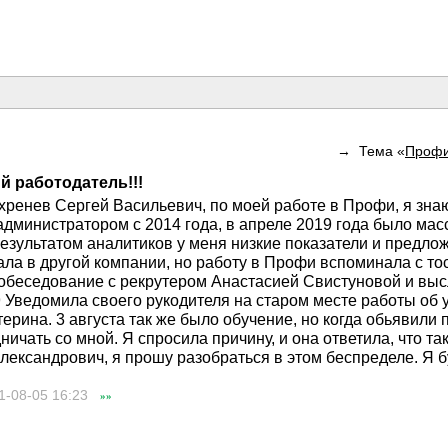
→ Тема «
Профи
й работодатель!!!
ренев Сергей Васильевич, по моей работе в Профи, я знаю 
дминистратором с 2014 года, в апреле 2019 года было мас
 результатом аналитиков у меня низкие показатели и предло
ла в другой компании, но работу в Профи вспоминала с тос
обеседование с рекрутером Анастасией Свистуновой и высл
 Уведомила своего рукодителя на старом месте работы об 
ерина. 3 августа так же было обучение, но когда обьявили 
ичать со мной. Я спросила причину, и она ответила, что т
ксандрович, я прошу разобраться в этом беспределе. Я бу
1-08-05
16:23
»»