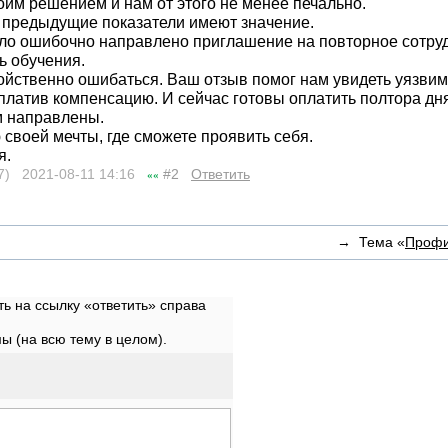
оим решением и нам от этого не менее печально.
и предыдущие показатели имеют значение.
ло ошибочно направлено приглашение на повторное сотруд
ь обучения.
йственно ошибаться. Ваш отзыв помог нам увидеть уязвим
платив компенсацию. И сейчас готовы оплатить полтора дня
м направлены.
 своей мечты, где сможете проявить себя.
я.
7) 2021-08-11
14:16
#2
Ответить
««
→ Тема «
Профи
ь на ссылку «ответить» справа
 (на всю тему в целом).