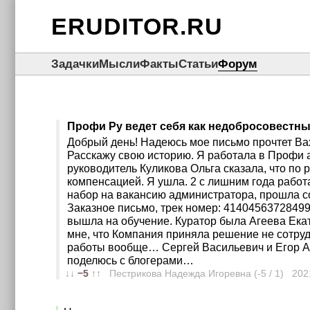
ERUDITOR.RU
Задачки
Мысли
Факты
Статьи
Форум
Профи Ру ведет себя как недобросовестны
Добрый день! Надеюсь мое письмо прочтет Вах
Расскажу свою историю. Я работала в Профи а
руководитель Куликова Ольга сказала, что по
компенсацией. Я ушла. 2 с лишним года работа
набор на вакансию администратора, прошла с
Заказное письмо, трек номер: 41404563728499
вышла на обучение. Куратор была Агеева Екат
мне, что Компания приняла решение не сотрудн
работы вообще… Сергей Васильевич и Егор Але
поделюсь с блогерами…
↓↓
−5
↑↑
Пестрикова Надежда Игоревна (-5 / 1) 202