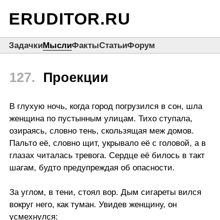
ERUDITOR.RU
Задачки
Мысли
Факты
Статьи
Форум
127.
Проекции
В глухую ночь, когда город погрузился в сон, шла
женщина по пустынным улицам. Тихо ступала,
озираясь, словно тень, скользящая меж домов.
Пальто её, словно щит, укрывало её с головой, а в
глазах читалась тревога. Сердце её билось в такт
шагам, будто предупреждая об опасности.
За углом, в тени, стоял вор. Дым сигареты вился
вокруг него, как туман. Увидев женщину, он
усмехнулся: